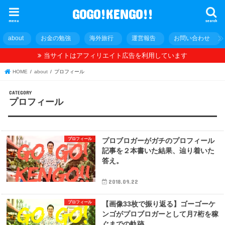
GOGO!KENGO!!
menu
search
about
お金の勉強
海外旅行
運営報告
お問い合わせ
当サイトはアフィリエイト広告を利用しています
HOME
about
プロフィール
プロフィール
プロフィール
プロブロガーがガチのプロフィール
記事を２本書いた結果、辿り着いた
答え。
2018.09.22
プロフィール
【画像33枚で振り返る】ゴーゴーケ
ンゴがプロブロガーとして月7桁を稼
ぐまでの軌跡。