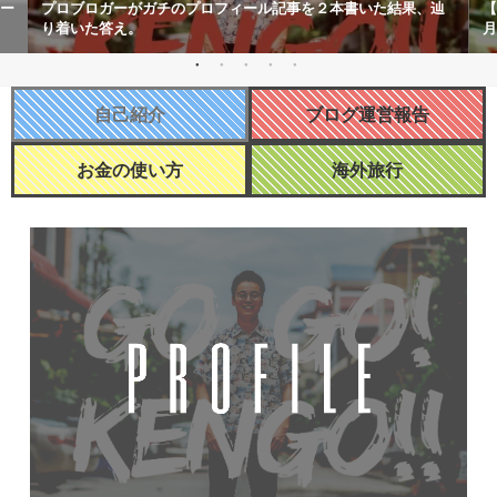
トー
プロブロガーがガチのプロフィール記事を２本書いた結果、辿
【
り着いた答え。
月
自己紹介
ブログ運営報告
お金の使い方
海外旅行