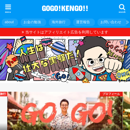
GOGO!KENGO!!
menu
search
about
お金の勉強
海外旅行
運営報告
お問い合わせ
当サイトはアフィリエイト広告を利用しています
ア旅行
プロフィール