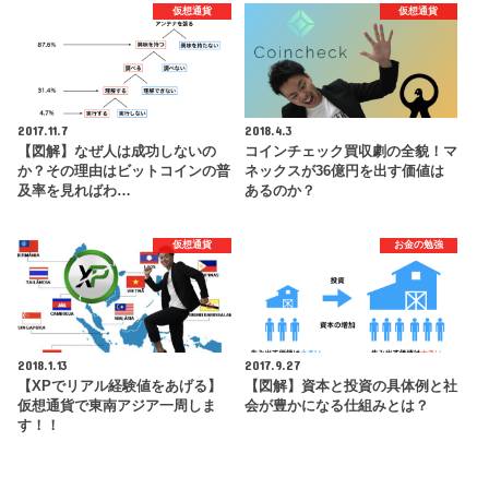
仮想通貨
仮想通貨
2017.11.7
2018.4.3
【図解】なぜ人は成功しないの
コインチェック買収劇の全貌！マ
か？その理由はビットコインの普
ネックスが36億円を出す価値は
及率を見ればわ…
あるのか？
仮想通貨
お金の勉強
2018.1.13
2017.9.27
【XPでリアル経験値をあげる】
【図解】資本と投資の具体例と社
仮想通貨で東南アジア一周しま
会が豊かになる仕組みとは？
す！！