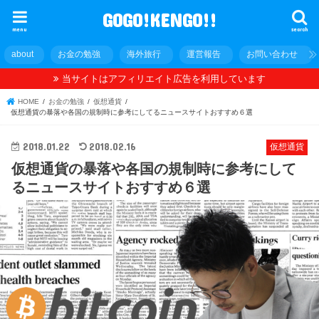
GOGO!KENGO!!
menu
search
about
お金の勉強
海外旅行
運営報告
お問い合わせ
当サイトはアフィリエイト広告を利用しています
HOME
お金の勉強
仮想通貨
仮想通貨の暴落や各国の規制時に参考にしてるニュースサイトおすすめ６選
2018.01.22
2018.02.16
仮想通貨
仮想通貨の暴落や各国の規制時に参考にして
るニュースサイトおすすめ６選