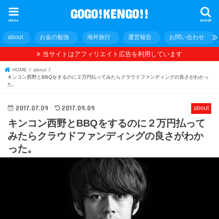
GOGO!KENGO!!
menu
search
about
お金の勉強
海外旅行
運営報告
お問い合わせ
当サイトはアフィリエイト広告を利用しています
HOME
about
キンコン西野とBBQをするのに２万円払ってみたらクラウドファンディングの良さがわかっ
た。
2017.07.09
2017.09.09
about
キンコン西野とBBQをするのに２万円払って
みたらクラウドファンディングの良さがわか
った。