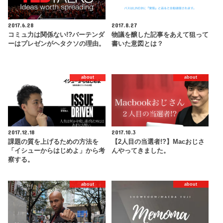
2017.6.28
2017.8.27
コミュ力は関係ない!?バーテンダ
物議を醸した記事をあえて狙って
ーはプレゼンがヘタクソの理由。
書いた意図とは？
about
about
2017.12.18
2017.10.3
課題の質を上げるための方法を
【2人目の当選者!?】Macおじさ
「イシューからはじめよ」から考
んやってきました。
察する。
about
about