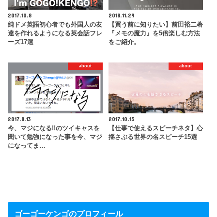
2017.10.8
2018.11.29
純ドメ英語初心者でも外国人の友
【買う前に知りたい】前田裕二著
達を作れるようになる英会話フレ
『メモの魔力』を5倍楽しむ方法
ーズ17選
をご紹介。
about
about
2017.8.13
2017.10.15
今、マジになる!!のツイキャスを
【仕事で使えるスピーチネタ】心
聞いて勉強になった事を今、マジ
揺さぶる世界の名スピーチ15選
になってま…
ゴーゴーケンゴのプロフィール