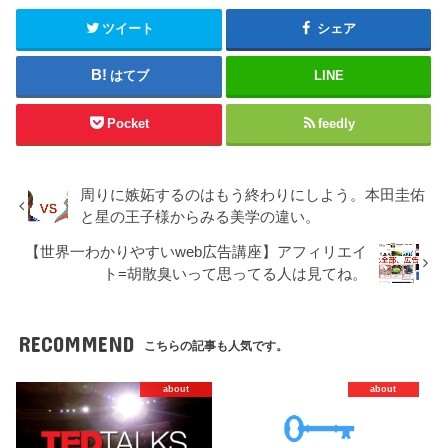
ツイート
シェア
はてブ
LINE
Pocket
feedly
周りに嫉妬するのはもう終わりにしよう。本田圭佑
と星の王子様からみる美学の違い。
【世界一わかりやすいweb広告講座】アフィリエイ
ト=胡散臭いって思ってる人は見てね。
RECOMMEND
こちらの記事も人気です。
about
about