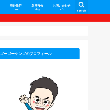
強
海外旅行
運営報告
お問い合わせ
travel
blog
info
search
カンボジア旅行
フィリピン旅行
ミャンマー旅行
タイ旅行
インドネシア旅行
ゴーゴーケンゴのプロフィール