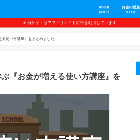
about
お金の勉
profile
money
当サイトはアフィリエイト広告を利用しています
プロフィール
大学生の頃
人間関係
仮想通貨
える使い方講座』をまとめました。
学ぶ『お金が増える使い方講座』を