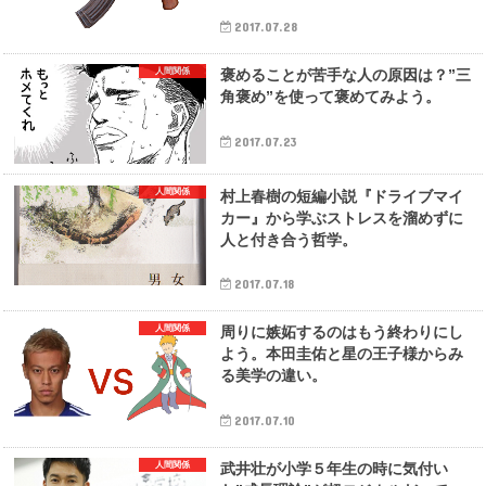
2017.07.28
人間関係
褒めることが苦手な人の原因は？”三
角褒め”を使って褒めてみよう。
2017.07.23
人間関係
村上春樹の短編小説『ドライブマイ
カー』から学ぶストレスを溜めずに
人と付き合う哲学。
2017.07.18
人間関係
周りに嫉妬するのはもう終わりにし
よう。本田圭佑と星の王子様からみ
る美学の違い。
2017.07.10
人間関係
武井壮が小学５年生の時に気付い