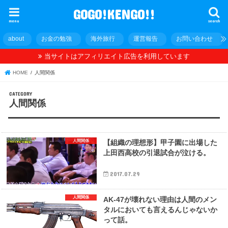
GOGO!KENGO!!
menu
search
about
お金の勉強
海外旅行
運営報告
お問い合わせ
当サイトはアフィリエイト広告を利用しています
HOME
人間関係
人間関係
人間関係
【組織の理想形】甲子園に出場した
上田西高校の引退試合が泣ける。
2017.07.29
人間関係
AK-47が壊れない理由は人間のメン
タルにおいても言えるんじゃないか
って話。