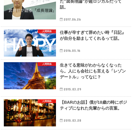
た”成長理論”が超ロジカルだって
話。
2017.06.26
人間関係
仕事が辛すぎて辞めたい時『日記』
が自分を励ましてくれるって話。
2016.05.16
人間関係
生きてる意味がわからなくなった
ら。人にも会社にも言える「レゾン
デートル」ってなに？
2015.03.29
人間関係
【BARのお話】僕が18歳の時にポジ
ティブになれた先輩からの言葉。
2015.03.28