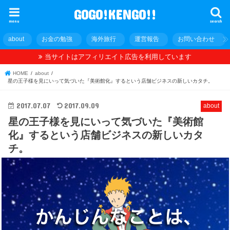
GOGO!KENGO!!
menu
search
about
お金の勉強
海外旅行
運営報告
お問い合わせ
当サイトはアフィリエイト広告を利用しています
HOME
about
星の王子様を見にいって気づいた『美術館化』するという店舗ビジネスの新しいカタチ。
2017.07.07
2017.09.09
about
星の王子様を見にいって気づいた『美術館
化』するという店舗ビジネスの新しいカタ
チ。