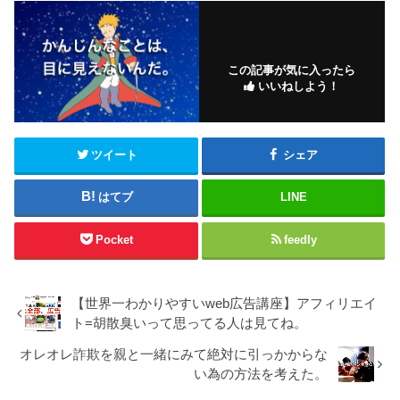
この記事が気に入ったら
いいねしよう！
ツイート
シェア
はてブ
LINE
Pocket
feedly
【世界一わかりやすいweb広告講座】アフィリエイ
ト=胡散臭いって思ってる人は見てね。
オレオレ詐欺を親と一緒にみて絶対に引っかからな
い為の方法を考えた。