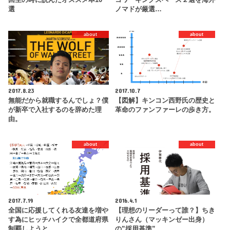
選
ノマドが厳選…
about
about
2017.8.23
2017.10.7
無能だから就職するんでしょ？僕
【図解】キンコン西野氏の歴史と
が新卒で入社するのを辞めた理
革命のファンファーレの歩き方。
由。
about
about
2017.7.19
2016.4.1
全国に応援してくれる友達を増や
【理想のリーダーって誰？】ちき
す為にヒッチハイクで全都道府県
りんさん（マッキンゼー出身）
制覇しようと…
の”採用基準”…