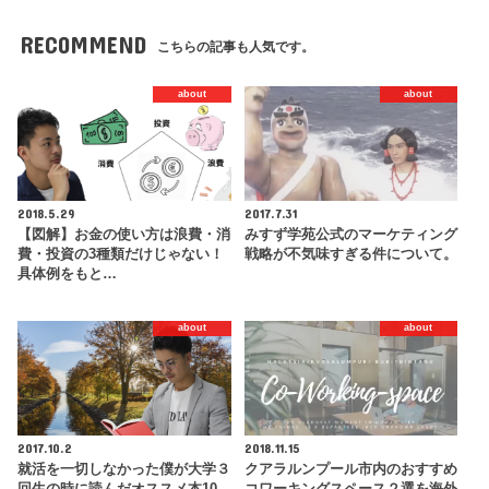
RECOMMEND
こちらの記事も人気です。
about
about
2018.5.29
2017.7.31
【図解】お金の使い方は浪費・消
みすず学苑公式のマーケティング
費・投資の3種類だけじゃない！
戦略が不気味すぎる件について。
具体例をもと…
about
about
2017.10.2
2018.11.15
就活を一切しなかった僕が大学３
クアラルンプール市内のおすすめ
回生の時に読んだオススメ本10
コワーキングスペース２選を海外