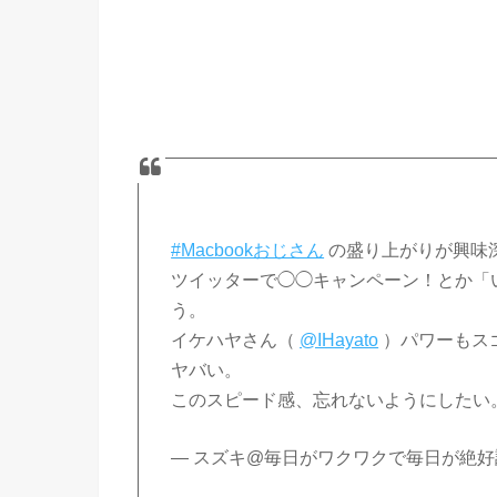
#Macbookおじさん
の盛り上がりが興味
ツイッターで◯◯キャンペーン！とか「
う。
イケハヤさん（
@IHayato
）パワーもス
ヤバい。
このスピード感、忘れないようにしたい
— スズキ@毎日がワクワクで毎日が絶好調！ 