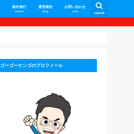
強
海外旅行
運営報告
お問い合わせ
travel
blog
info
search
カンボジア旅行
フィリピン旅行
ミャンマー旅行
タイ旅行
インドネシア旅行
ゴーゴーケンゴのプロフィール