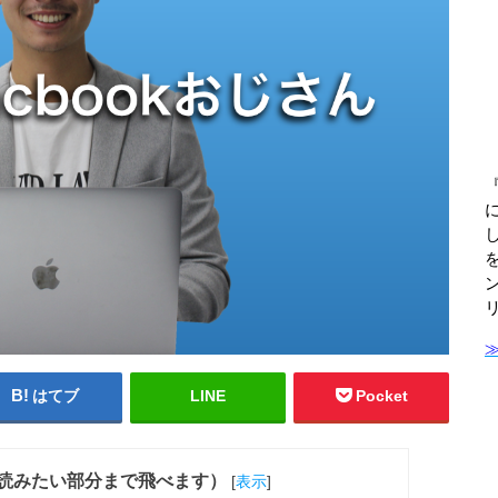
はてブ
LINE
Pocket
読みたい部分まで飛べます）
[
表示
]