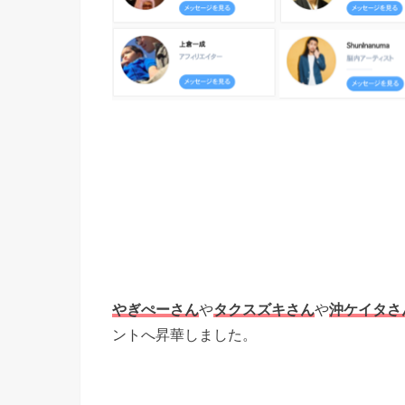
やぎぺーさん
や
タクスズキさん
や
沖ケイタさ
ントへ昇華しました。