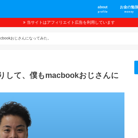
about
お金の勉
profile
money
当サイトはアフィリエイト広告を利用しています
プロフィール
大学生の頃
人間関係
仮想通貨
acbookおじさんになってみた。
りして、僕もmacbookおじさんに