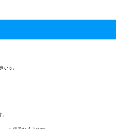
事から。
よ。