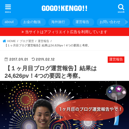
GOGO!KENGO!!
menu
search
about
お金の勉強
海外旅行
運営報告
お問い合わせ
当サイトはアフィリエイト広告を利用しています
HOME
ブログ運営
運営報告
【１ヶ月目ブログ運営報告】結果は24,626pv！4つの要因と考察。
2017.09.01
2019.02.12
運営報告
【１ヶ月目ブログ運営報告】結果は
24,626pv！4つの要因と考察。