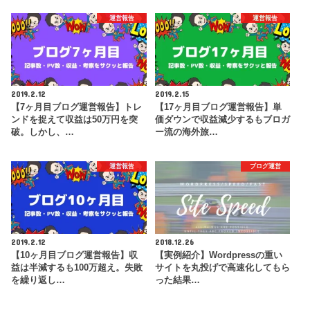
運営報告
運営報告
2019.2.12
2019.2.15
【7ヶ月目ブログ運営報告】トレ
【17ヶ月目ブログ運営報告】単
ンドを捉えて収益は50万円を突
価ダウンで収益減少するもブロガ
破。しかし、…
ー流の海外旅…
運営報告
ブログ運営
2019.2.12
2018.12.26
【10ヶ月目ブログ運営報告】収
【実例紹介】Wordpressの重い
益は半減するも100万超え。失敗
サイトを丸投げで高速化してもら
を繰り返し…
った結果…