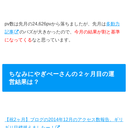
pv数は先月の24,626pvから落ちましたが、先月は
多動力
記事
のバズが大きかったので、
今月の結果が割と基準
になってくる
なと思っています。
ちなみにやぎぺーさんの２ヶ月目の運
営結果は？
【祝2ヶ月】ブログの2014年12月のアクセス数報告。ギリ
ギリ目標越えましたー！