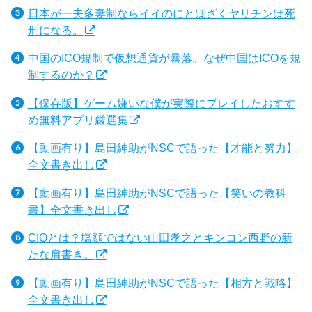
日本が一夫多妻制ならイイのにとほざくヤリチンは死
刑になる。
中国のICO規制で仮想通貨が暴落。なぜ中国はICOを規
制するのか？
【保存版】ゲーム嫌いな僕が実際にプレイしたおすす
め無料アプリ厳選集
【動画有り】島田紳助がNSCで語った【才能と努力】
全文書き出し
【動画有り】島田紳助がNSCで語った【笑いの教科
書】全文書き出し
CIOとは？塩顔ではない山田孝之とキンコン西野の新
たな肩書き。
【動画有り】島田紳助がNSCで語った【相方と戦略】
全文書き出し