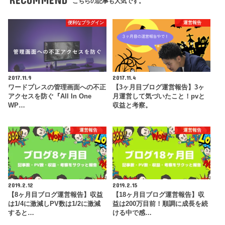
こちらの記事も人気です。
便利なプラグイン
運営報告
2017.11.9
2017.11.4
ワードプレスの管理画面への不正
【3ヶ月目ブログ運営報告】3ヶ
アクセスを防ぐ『All In One
月運営して気づいたこと！pvと
WP…
収益と考察。
運営報告
運営報告
2019.2.12
2019.2.15
【8ヶ月目ブログ運営報告】収益
【18ヶ月目ブログ運営報告】収
は1/4に激減しPV数は1/2に激減
益は200万目前！順調に成長を続
すると…
ける中で感…