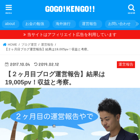
GOGO!KENGO!!
menu
search
about
お金の勉強
海外旅行
運営報告
お問い合わせ
当サイトはアフィリエイト広告を利用しています
HOME
ブログ運営
運営報告
【２ヶ月目ブログ運営報告】結果は19,005pv！収益と考察。
2017.10.04
2019.02.12
運営報告
【２ヶ月目ブログ運営報告】結果は
19,005pv！収益と考察。