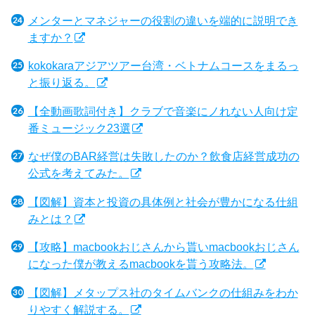
メンターとマネジャーの役割の違いを端的に説明でき
ますか？
kokokaraアジアツアー台湾・ベトナムコースをまるっ
と振り返る。
【全動画歌詞付き】クラブで音楽にノれない人向け定
番ミュージック23選
なぜ僕のBAR経営は失敗したのか？飲食店経営成功の
公式を考えてみた。
【図解】資本と投資の具体例と社会が豊かになる仕組
みとは？
【攻略】macbookおじさんから貰いmacbookおじさん
になった僕が教えるmacbookを貰う攻略法。
【図解】メタップス社のタイムバンクの仕組みをわか
りやすく解説する。