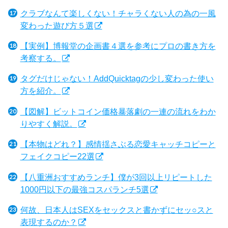
クラブなんて楽しくない！チャラくない人の為の一風
変わった遊び方５選
【実例】博報堂の企画書４選を参考にプロの書き方を
考察する。
タグだけじゃない！AddQuicktagの少し変わった使い
方を紹介。
【図解】ビットコイン価格暴落劇の一連の流れをわか
りやすく解説。
【本物はどれ？】感情揺さぶる恋愛キャッチコピーと
フェイクコピー22選
【八重洲おすすめランチ】僕が3回以上リピートした
1000円以下の最強コスパランチ5選
何故、日本人はSEXをセックスと書かずにセッ○スと
表現するのか？